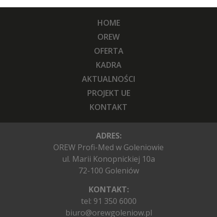
HOME
OREW
OFERTA
KADRA
AKTUALNOŚCI
PROJEKT UE
KONTAKT
ADRES:
OREW Profi-Med w Goleniowie
ul. Marii Konopnickiej 10a
72-100 Goleniów
KONTAKT:
tel:
91 350 6000
biuro@orewgoleniow.pl