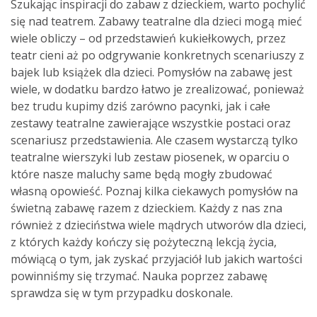
Szukając inspiracji do zabaw z dzieckiem, warto pochylić
się nad teatrem. Zabawy teatralne dla dzieci mogą mieć
wiele obliczy – od przedstawień kukiełkowych, przez
teatr cieni aż po odgrywanie konkretnych scenariuszy z
bajek lub książek dla dzieci. Pomysłów na zabawę jest
wiele, w dodatku bardzo łatwo je zrealizować, ponieważ
bez trudu kupimy dziś zarówno pacynki, jak i całe
zestawy teatralne zawierające wszystkie postaci oraz
scenariusz przedstawienia. Ale czasem wystarczą tylko
teatralne wierszyki lub zestaw piosenek, w oparciu o
które nasze maluchy same będą mogły zbudować
własną opowieść. Poznaj kilka ciekawych pomysłów na
świetną zabawę razem z dzieckiem. Każdy z nas zna
również z dzieciństwa wiele mądrych utworów dla dzieci,
z których każdy kończy się pożyteczną lekcją życia,
mówiącą o tym, jak zyskać przyjaciół lub jakich wartości
powinniśmy się trzymać. Nauka poprzez zabawę
sprawdza się w tym przypadku doskonale.