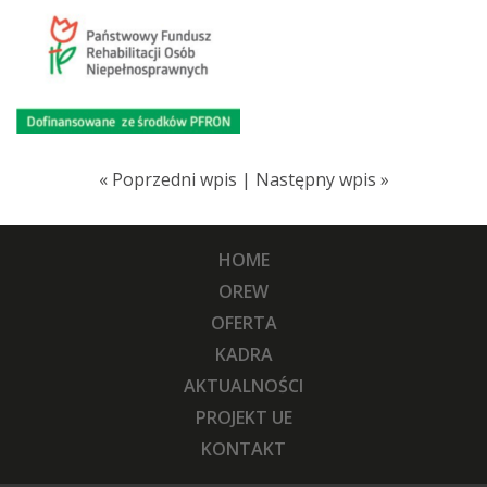
«
Poprzedni wpis
|
Następny wpis
»
HOME
OREW
OFERTA
KADRA
AKTUALNOŚCI
PROJEKT UE
KONTAKT