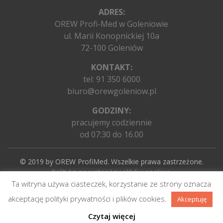
ADRES:
OREW Profi-Med w Goleniowie
ul. Marii Konopnickiej 10a
72-100 Goleniów
KONTAKT:
tel:
91 350 6000
biuro@orewgoleniow.pl
GODZINY:
pracujemy codziennie
od 07:30 do 16.00
© 2019 by
OREW ProfiMed
. Wszelkie prawa zastrzeżone.
Polityka prywatności i plików cookies
.
Ta witryna używa ciasteczek, korzystanie ze strony oznacza
Realizacja:
Agencja Reklamowa Joseph’s sons
akceptację polityki prywatności i plików cookies.
Akceptuję
Czytaj więcej