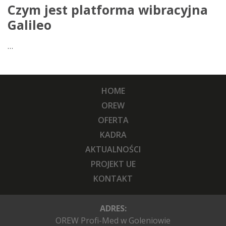
Czym jest platforma wibracyjna
Galileo
…
HOME
OREW
OFERTA
KADRA
AKTUALNOŚCI
PROJEKT UE
KONTAKT
ADRES:
OREW Profi-Med w Goleniowie