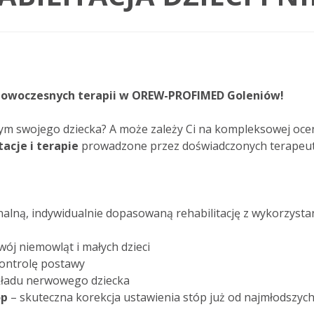
 nowoczesnych terapii w OREW-PROFIMED Goleniów!
 swojego dziecka? A może zależy Ci na kompleksowej ocenie
acje i terapie
prowadzone przez doświadczonych terapeutó
alną, indywidualnie dopasowaną rehabilitację z wykorzyst
ój niemowląt i małych dzieci
ontrolę postawy
kładu nerwowego dziecka
óp
– skuteczna korekcja ustawienia stóp już od najmłodszych