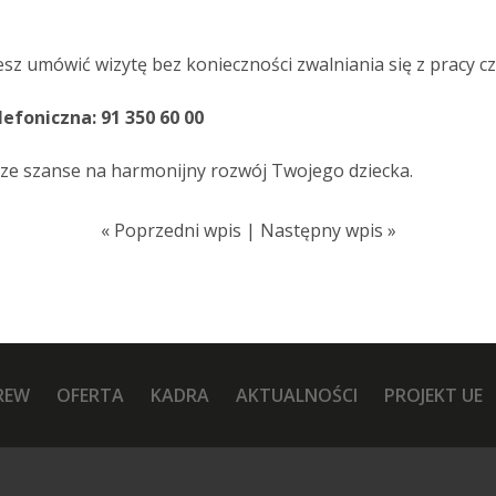
 umówić wizytę bez konieczności zwalniania się z pracy cz
lefoniczna: 91 350 60 00
ksze szanse na harmonijny rozwój Twojego dziecka.
«
Poprzedni wpis
|
Następny wpis
»
REW
OFERTA
KADRA
AKTUALNOŚCI
PROJEKT UE