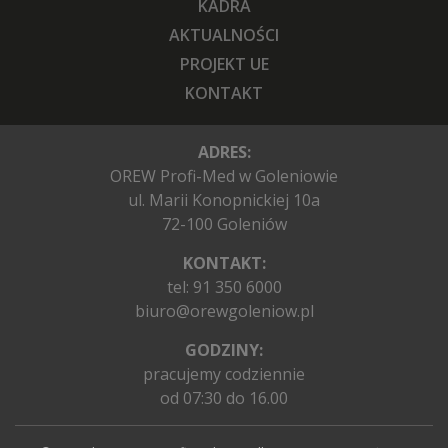
KADRA
AKTUALNOŚCI
PROJEKT UE
KONTAKT
ADRES:
OREW Profi-Med w Goleniowie
ul. Marii Konopnickiej 10a
72-100 Goleniów
KONTAKT:
tel:
91 350 6000
biuro@orewgoleniow.pl
GODZINY:
pracujemy codziennie
od 07:30 do 16.00