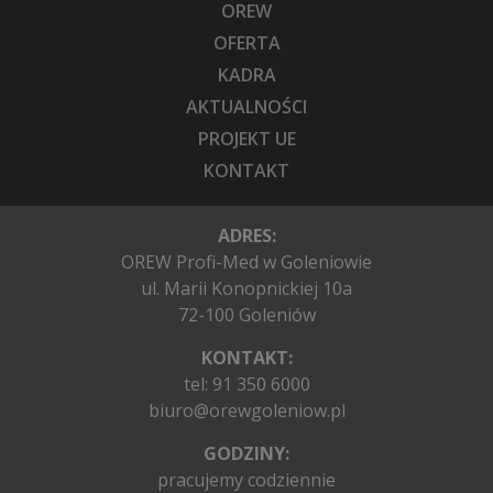
OREW
OFERTA
KADRA
AKTUALNOŚCI
PROJEKT UE
KONTAKT
ADRES:
OREW Profi-Med w Goleniowie
ul. Marii Konopnickiej 10a
72-100 Goleniów
KONTAKT:
tel:
91 350 6000
biuro@orewgoleniow.pl
GODZINY:
pracujemy codziennie