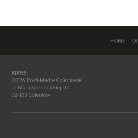
HOME
O
ADRES:
OREW Profi-Med w Goleniowie
ul. Marii Konopnickiej 10a
72-100 Goleniów