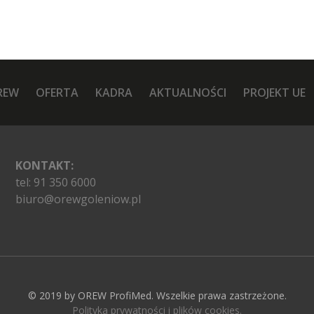
REW
OFERTA
KADRA
AKTUALNOŚCI
PROJEKT UE
KONTAKT:
tel:
91 350 6000
biuro@orewgoleniow.pl
© 2019 by
OREW ProfiMed
. Wszelkie prawa zastrzeżone.
Polityka prywatności i plików cookies
.