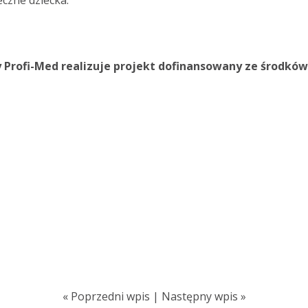
czne dziecka.
 Profi-Med realizuje projekt dofinansowany ze środk
«
Poprzedni wpis
|
Następny wpis
»